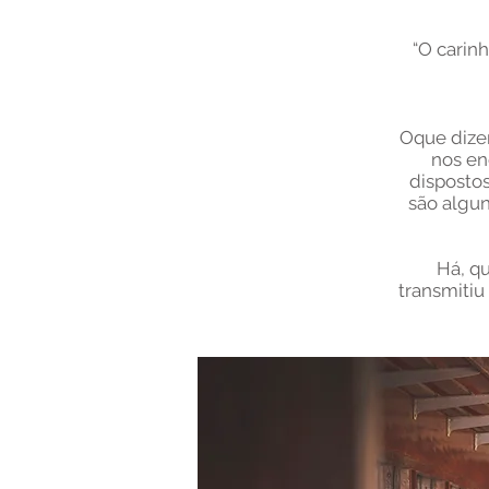
“
O carinh
Oque dizer
nos en
dispostos
são algu
Há, qu
transmitiu