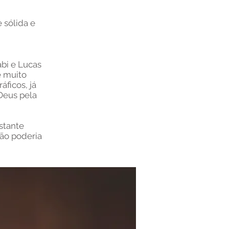
 sólida e
bi e Lucas
 muito
áficos, já
Deus pela
nstante
não poderia