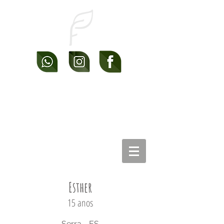
Esther
15 anos
Serra - ES